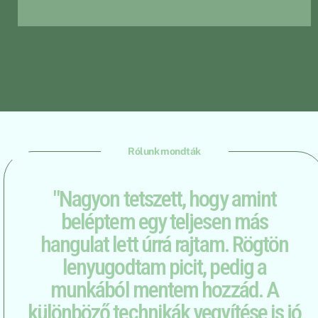
Rólunk mondták
"Nagyon tetszett, hogy amint
beléptem egy teljesen más
hangulat lett úrrá rajtam. Rögtön
lenyugodtam picit, pedig a
munkából mentem hozzád. A
különböző technikák vegyítése is jó