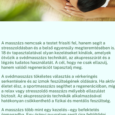
A masszázs nemcsak a testet frissíti fel, hanem segít a
stresszoldásban és a belső egyensúly megteremtésében is.
18 év tapasztalatával olyan kezeléseket kínálok, amelyek
ötvözik a svédmasszázs technikáit, az akupresszúrát és a
légzés tudatos használatát. A cél, hogy ne csak ellazulj,
hanem valódi regenerációt tapasztalj meg.
A svédmasszázs tökéletes választás a vérkeringés
serkentésére és az izmok feszültségének oldására. Ha aktív
életet élsz, a sportmasszázs segíthet a regenerációban, mí
a relax vagy stresszoldó masszázs mélyebb ellazulást
biztosít. Az akupresszúrás technikák alkalmazásával
hatékonyan csökkenthető a fizikai és mentális feszültség.
A masszázs több mint egy kezelés – egy befektetés
önmagadba. Egy órányi nyugalom segít újra feltöltődni,