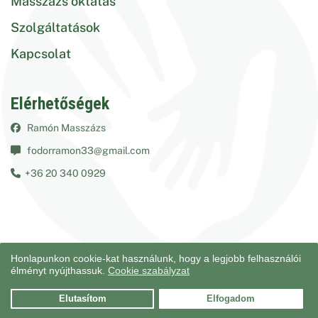
Masszázs oktatás
Szolgáltatások
Kapcsolat
Elérhetőségek
Ramón Masszázs
fodorramon33@gmail.com
+36 20 340 0929
Honlapunkon cookie-kat használunk, hogy a legjobb felhasználói
élményt nyújthassuk.
Cookie szabályzat
Elutasítom
Elfogadom