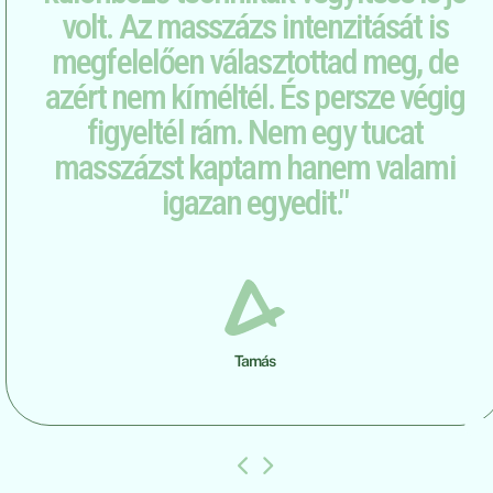
volt. Az masszázs intenzitását is
megfelelően választottad meg, de
azért nem kíméltél. És persze végig
figyeltél rám. Nem egy tucat
masszázst kaptam hanem valami
igazan egyedit."
Tamás