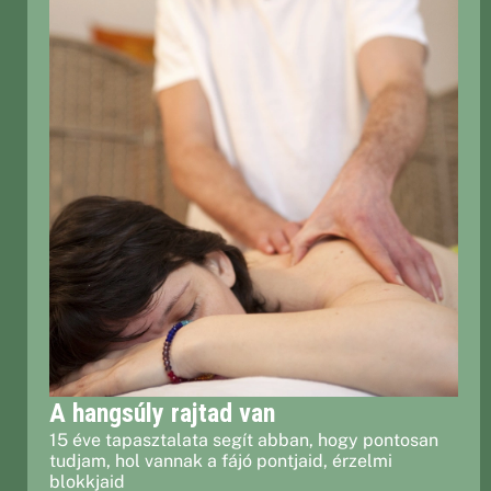
A hangsúly rajtad van
15 éve tapasztalata segít abban, hogy pontosan
tudjam, hol vannak a fájó pontjaid, érzelmi
blokkjaid