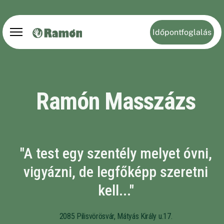
Időpontfoglalás
Ramón Masszázs
"A test egy szentély melyet óvni,
vigyázni, de legfőképp szeretni
kell..."
2085 Pilisvörösvár, Mátyás Király u.17.